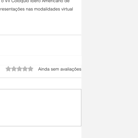
o VII Colóquio Ibero Americano de 
presentações nas modalidades virtual 
Avaliado com 0 de 5 estrelas.
Ainda sem avaliações