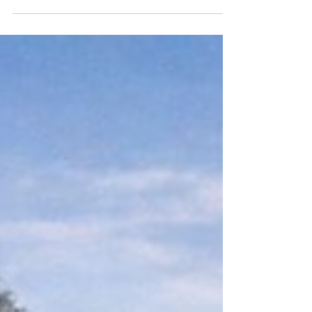
inscrição para o Programa de Capacitação em Paisagens
Culturais: desafios para seu planejamento e gestão na
América Latina e no Caribe. O programa é 100% virtual e
oferece uma formação abrangente sobre paisagens
culturais a partir de uma perspectiva latino-americana,
com uma equipe de professores com vasta experiência
acadêmica e de campo. Ao longo de 4 meses, serão